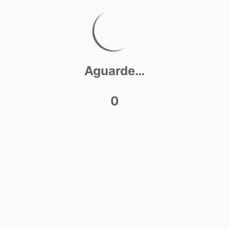
Aguarde…
O que ele faz no Whatsapp?
0
Spokeo
:
Com o spokeo você irá descobrir a origem das
ligações desconhecidas, com todas as informações
sobre o número que está ligando para você ou
para seu parceiro.
Baixe
Spokeo no Google Play