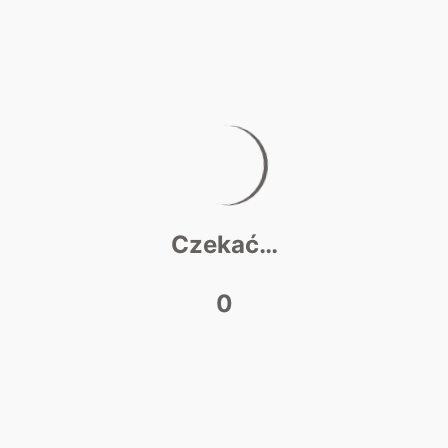
Existem diversos apps para ganhar
assistindo vídeos atualmente. Estes
aplicativos estão ganhando popularidade
por oferecer uma forma divertida e fácil de
ganhar um valor extra no seu tempo…
Czekać…
0